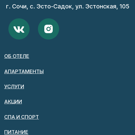
Выбор клиентов
Отель размещен на OneTwoTrip