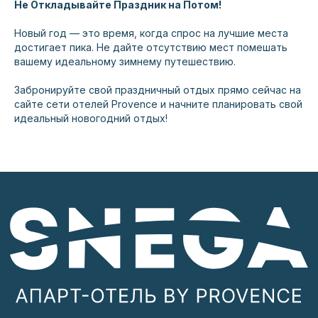
ПОМОЧЬ С БРОНИРОВАНИЕМ
Не Откладывайте Праздник на Потом!
Новый год — это время, когда спрос на лучшие места
достигает пика. Не дайте отсутствию мест помешать
КАК НАС НАЙТИ?
вашему идеальному зимнему путешествию.
Забронируйте свой праздничный отдых прямо сейчас на
сайте сети отелей Provence и начните планировать свой
идеальный новогодний отдых!
PROVENCE HOTEL MANAGMENT
ООО «ПРОВАНС АПАРТ СЕРВИС» ИНН
2367015284 КПП 236701001 ОГРН 1202300043384
© 2026 APART-HOTEL SNEGA EPN
Политика обработки персональных данных
Правовая информация
НОМЕР В РЕЕСТРЕ ФСА
С232024009137
APART HOTEL SNEGA X
CREATED BY DISTANCE