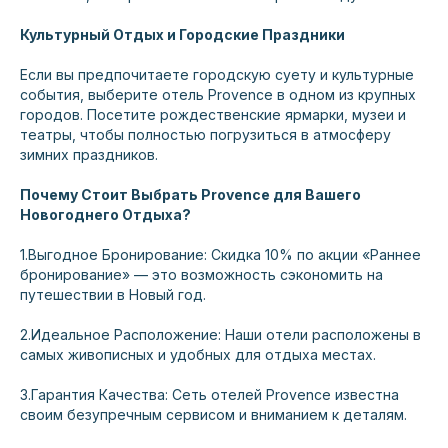
ОТДЕЛ ПРОДАЖ
Культурный Отдых и Городские Праздники
sales@snega-hotel.ru
Если вы предпочитаете городскую суету и культурные
Пн–Пт 9:00–18:00
события, выберите отель Provence в одном из крупных
городов. Посетите рождественские ярмарки, музеи и
РЕСЕПШН
театры, чтобы полностью погрузиться в атмосферу
+7 (862) 445-55-90 (доб. 2)
зимних праздников.
reception@snega-hotel.ru
Почему Стоит Выбрать Provence для Вашего
Новогоднего Отдыха?
РЕЖИМ РАБОТЫ
Круглосуточно
1.Выгодное Бронирование: Скидка 10% по акции «Раннее
бронирование» — это возможность сэкономить на
ОТДЕЛ КАДРОВ
путешествии в Новый год.
Смотреть вакансии
2.Идеальное Расположение: Наши отели расположены в
personal@ukprovence.ru
самых живописных и удобных для отдыха местах.
3.Гарантия Качества: Сеть отелей Provence известна
своим безупречным сервисом и вниманием к деталям.