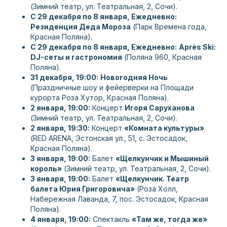
(Зимний театр, ул. Театральная, 2, Сочи).
С 29 декабря по 8 января, Ежедневно:
Резиденция Деда Мороза
(Парк Времена года,
Красная Поляна).
С 29 декабря по 8 января, Ежедневно:
Après Ski:
DJ-сеты и гастрономия
(Поляна 960, Красная
Поляна).
31 декабря, 19:00:
Новогодняя Ночь
(Праздничные шоу и фейерверки на Площади
курорта Роза Хутор, Красная Поляна).
2 января, 19:00:
Концерт
Игоря Саруханова
(Зимний театр, ул. Театральная, 2, Сочи).
2 января, 19:30:
Концерт
«Комната культуры»
(RED ARENA, Эстонская ул., 51, с. Эстосадок,
Красная Поляна).
3 января, 19:00:
Балет
«Щелкунчик и Мышиный
король»
(Зимний театр, ул. Театральная, 2, Сочи).
3 января, 19:00:
Балет
«Щелкунчик. Театр
балета Юрия Григоровича»
(Роза Холл,
Набережная Лаванда, 7, пос. Эстосадок, Красная
Поляна).
4 января, 19:00:
Спектакль
«Там же, тогда же»