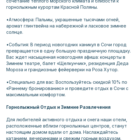
сочетание теплого морского климата и близости к
горнолыжным курортам Красной Поляны.
•Атмосфера: Пальмы, украшенные тысячами огней,
ОБ ОТЕЛЕ
аромат глинтвейна на набережной и ласковое зимнее
солнце.
АПАРТАМЕНТЫ
УСЛУГИ
•События: В период новогодних каникул в Сочи город
превращается в одну большую праздничную площадку.
АКЦИИ
Вас ждет насыщенная новогодняя афиша: концерты в
Зимнем театре, балет «Щелкунчик», резиденция Деда
СПА И СПОРТ
Мороза и грандиозные фейерверки на Роза Хутор.
ПИТАНИЕ
•Специально для вас: Воспользуйтесь скидкой 10% по
«Раннему бронированию» и проведите отдых в Сочи с
БЛОГ
максимальным комфортом.
ПРОГРАММА ЛОЯЛЬНОСТИ
Горнолыжный Отдых и Зимние Развлечения
ОТДЕЛ БРОНИРОВАНИЯ
Для любителей активного отдыха и снега наши отели,
расположенные вблизи горнолыжных центров, станут
+7 (862) 445-55-90 (доб. 1)
настоящим домом вдали от дома. Наслаждайтесь
Ежедневно: 8:00–21:00
катанием, вечеринками и свежим горным воздухом.